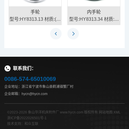
手轮
内手轮
手
型号:HY8313.13 材质:(手
型号:HY8313.34 材质:铸
轮)铝合金、(手柄)塑
铁
联系我们：
0086-574-65010069
企业地址：浙江省宁波市象山县鹤浦镇蟹厂村
企业邮箱：hycn@hycn.com
©2023-2026 象山华洋机床附件厂 www.hycn.com 版权所有
网站地图
XML
浙ICP备2022026501号-1
技术支持：和众互联