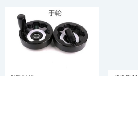
2022-04-18
2022-03-17
内波纹手轮和背面波纹手轮的区别
胶木手轮
型方法
数控机床可以说是加工制造行业中不可
众所周知
缺少的设备，为了方便操控数控机床，一般
的配件，近
都会...
求的...