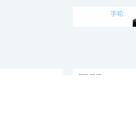
2022-03-02
的性能特点、外形尺寸和选
手轮的具体分类和主要用
，手轮是数控机床种不可缺少
手轮在机械行业中发挥着重
几年，因为行业的发展和用户需
它不仅体积小巧、便于安装，
力，使...