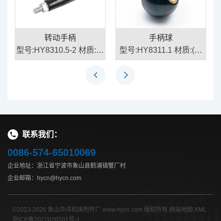
转动手柄
手柄球
胶
型号:HY8310.5-2 材质:胶
型号:HY8311.1 材质:(手
木、钢/不锈钢
柄套)胶木、(嵌件)钢/铜
联系我们：
0086-574-65010069
企业地址：浙江省宁波市象山县鹤浦镇蟹厂村
企业邮箱：hycn@hycn.com
©2023-2026 象山华洋机床附件厂 www.hycn.com 版权所有
网站地图
XML
浙ICP备2022026501号-1