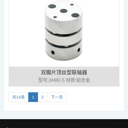
双膜片顶丝型联轴器
型号:JAM2-S 材质:铝合金
共14条
1
2
下一页