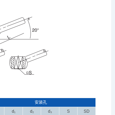
安装孔
d₁
d₂
d₃
S
SD