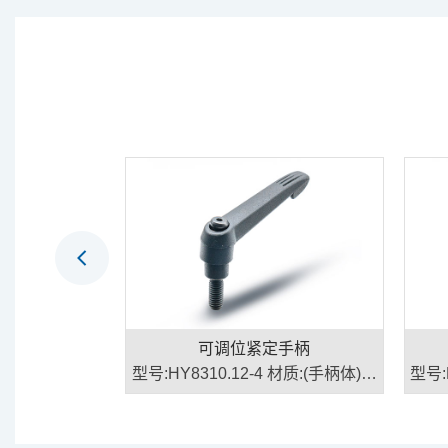
手柄
可调位紧定手柄
2 材质:(手柄体)锌
型号:HY8310.12-4 材质:(手柄体)锌
型号:
钢/不锈钢
合金、(螺杆)钢/不锈钢