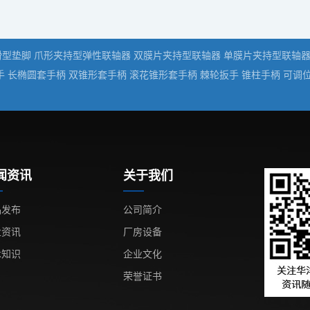
滑型垫脚
爪形夹持型弹性联轴器
双膜片夹持型联轴器
单膜片夹持型联轴
手
长椭圆套手柄
双锥形套手柄
滚花锥形套手柄
棘轮扳手
锥柱手柄
可调
闻资讯
关于我们
品发布
公司简介
业资讯
厂房设备
术知识
企业文化
荣誉证书