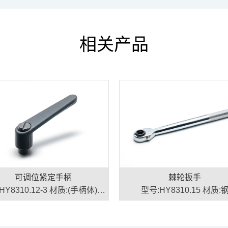
相关产品
可调位紧定手柄
棘轮扳手
HY8310.12-3 材质:(手柄体)锌
型号:HY8310.15 材质:
合金、(螺杆)钢/不锈钢