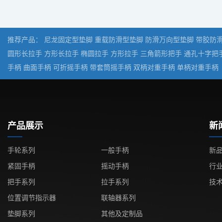
推荐产品：
尼龙固定型垫脚
重载防滑型垫脚
防滑万向型垫脚
带胶防
圆形长拉手
方形长拉手
椭圆拉手
方形拉手
三角箭形把手
通孔十字把
手柄
曲面手柄
可折摇手柄
带套筒摇手柄
双柄对重手柄
单柄对重手柄
产品展示
新
手轮系列
一般手柄
新
紧固手柄
摇动手柄
行
把手系列
拉手系列
技
位置调节指示器
联轴器系列
垫脚系列
其他及定制品