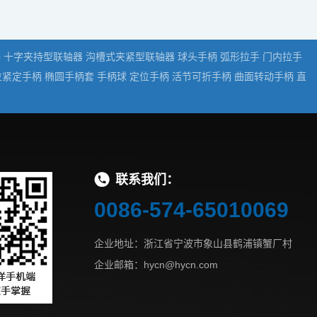
器
十字夹持型联轴器
沟槽式夹紧型联轴器
球头手柄
弧形拉手
门内拉手
位紧定手柄
椭圆手柄套
手柄球
定位手柄
活节可折手柄
曲面转动手柄
直
联系我们：
0086-574-65010069
企业地址：浙江省宁波市象山县鹤浦镇蟹厂村
企业邮箱：hycn@hycn.com