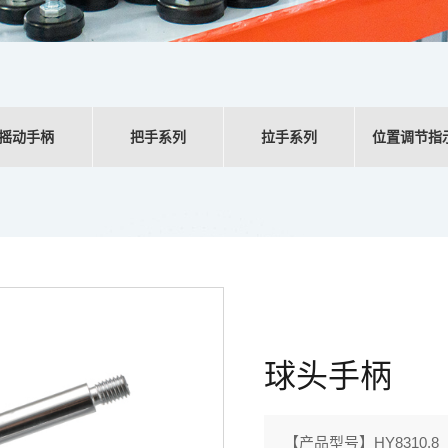
摇动手柄
把手系列
拉手系列
位置调节指
球头手柄
【产品型号】HY8310.8