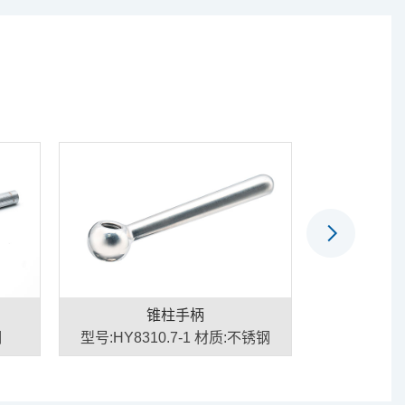
锥柱手柄
可
钢
型号:HY8310.7-1 材质:不锈钢
型号:HY8310.
料、(