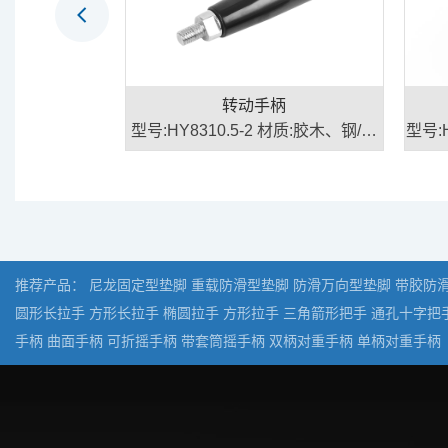
转动手柄
手柄球
10.5-2 材质:胶木、钢/不
型号:HY8311.1 材质:(手柄套)胶木
锈钢
(嵌件)钢/铜
推荐产品：
尼龙固定型垫脚
重载防滑型垫脚
防滑万向型垫脚
带胶防
圆形长拉手
方形长拉手
椭圆拉手
方形拉手
三角箭形把手
通孔十字把
手柄
曲面手柄
可折摇手柄
带套筒摇手柄
双柄对重手柄
单柄对重手柄