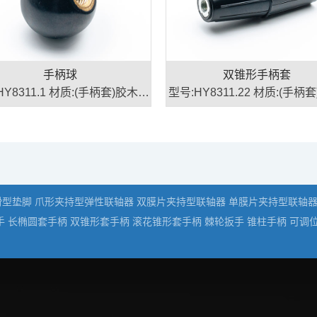
双锥形手柄套
滚花长
、
型号:HY8311.22 材质:(手柄套)胶木/
型号:HY8311
塑、(嵌件)钢
滑型垫脚
爪形夹持型弹性联轴器
双膜片夹持型联轴器
单膜片夹持型联轴
手
长椭圆套手柄
双锥形套手柄
滚花锥形套手柄
棘轮扳手
锥柱手柄
可调