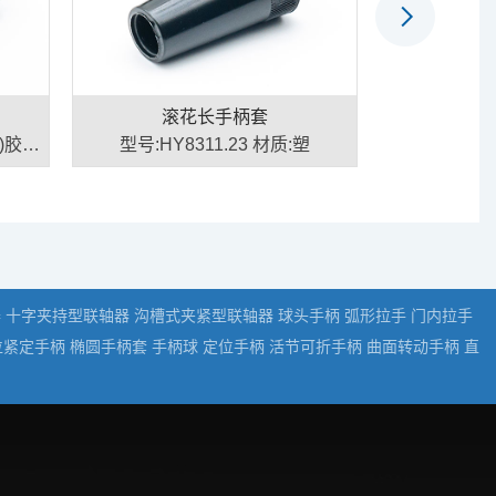
手柄套
椭圆长手柄套
.23 材质:塑
型号:HY8311.24 材质:胶木
器
十字夹持型联轴器
沟槽式夹紧型联轴器
球头手柄
弧形拉手
门内拉手
位紧定手柄
椭圆手柄套
手柄球
定位手柄
活节可折手柄
曲面转动手柄
直