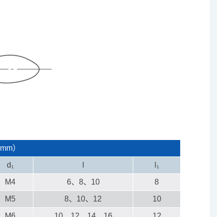
mm）
d₁
l
l₁
M4
6、8、10
8
M5
8、10、12
10
M6
10、12、14、16
12