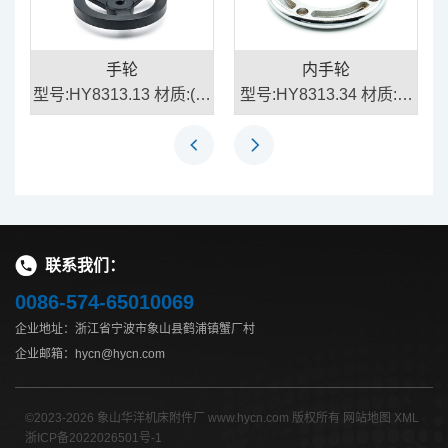
手轮
内手轮
手
型号:HY8313.13 材质:(手
型号:HY8313.34 材质:铸
轮)铝合金、(手柄)塑
铁
联系我们：
0086-574-65010069
企业地址：浙江省宁波市象山县鹤浦镇蟹厂村
企业邮箱：hycn@hycn.com
©2023-2026 象山华洋机床附件厂 www.hycn.com 版权所有
网站地图
XML
浙ICP备2022026501号-1