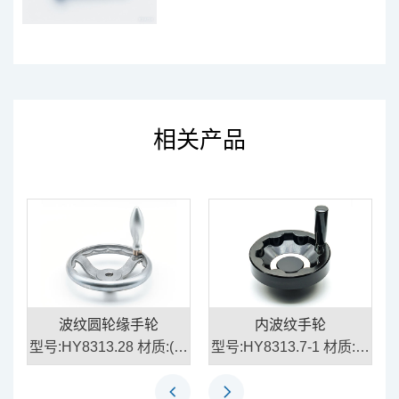
相关产品
波纹圆轮缘手轮
内波纹手轮
木
型号:HY8313.28 材质:(手
型号:HY8313.7-1 材质:胶
轮)铝合金、(手柄)钢
木